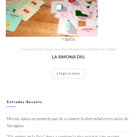
ràpida
Expressió oral/Comprensió Oral
,
Propostes analítiques de Llengua
LA SIMONA DIU.
Llegeix més
Entrades Recents
Messer apoya un proyecto que da a conocer la diversidad en escuelas de
Tarragona
“Els poders de la Sisu” dona a conèixer la discapacitat a les escoles