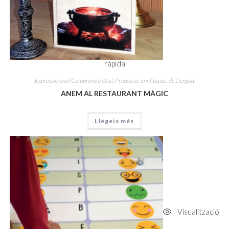
ràpida
Expressió oral/Comprensió Oral
,
Propostes analítiques de Llengua
ANEM AL RESTAURANT MÀGIC
Llegeix més
Visualització