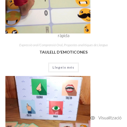
ràpida
Expressió oral/Comprensió Oral
,
Propostes analítiques de Llengua
TAULELL D’EMOTICONES
Llegeix més
Visualització