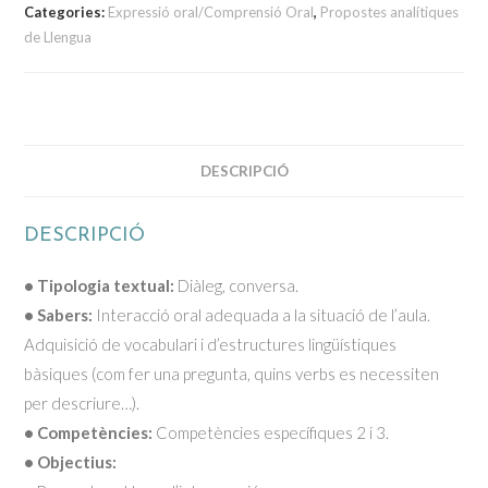
Categories:
Expressió oral/Comprensió Oral
,
Propostes analítiques
de Llengua
DESCRIPCIÓ
DESCRIPCIÓ
• Tipologia textual:
Diàleg, conversa.
• Sabers:
Interacció oral adequada a la situació de l’aula.
Adquisició de vocabulari i d’estructures lingüístiques
bàsiques (com fer una pregunta, quins verbs es necessiten
per descriure…).
• Competències:
Competències específiques 2 i 3.
• Objectius: